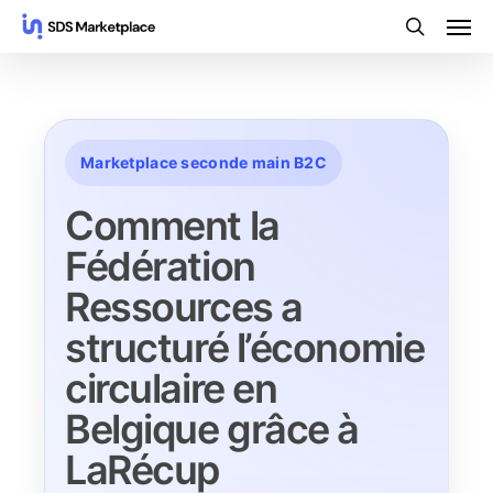
Skip
Men
to
search
main
content
Marketplace seconde main B2C
Comment la
Fédération
Ressources a
structuré l’économie
circulaire en
Belgique grâce à
LaRécup