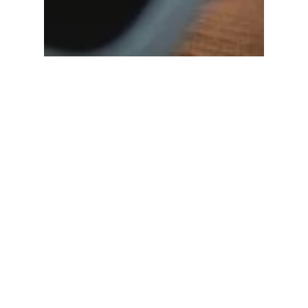
Boîte à outils
Solutions de paiement marketplace
Créer une marketplace
pour le marché US :
quelles solutions de
paiement choisir?