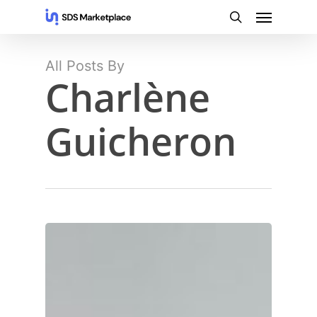
Skip
Menu
to
search
main
content
All Posts By
Charlène
Guicheron