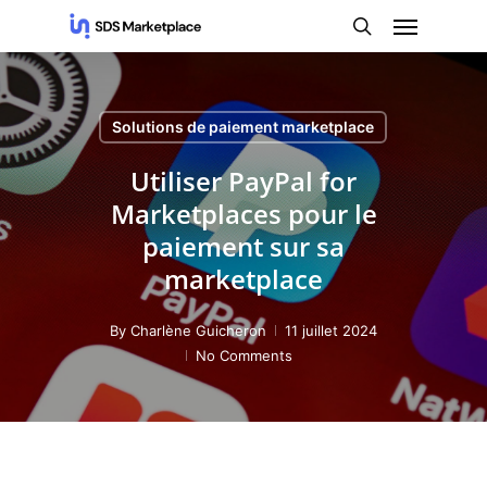
Skip
Menu
to
search
main
content
Solutions de paiement marketplace
Utiliser PayPal for
Marketplaces pour le
paiement sur sa
marketplace
By
Charlène Guicheron
11 juillet 2024
No Comments